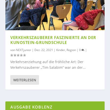
VERKEHRSZAUBERER FASZINIERTE AN DER
KUNOSTEIN-GRUNDSCHULE
von
NEXTjunior
|
Dez. 22, 2021
|
Kinder
,
Region
|
0
|
Verkehrserziehung auf die fröhliche Art: Der
Verkehrszauberer „Tim Salabim“ war an der...
WEITERLESEN
AUSGABE KOBLENZ