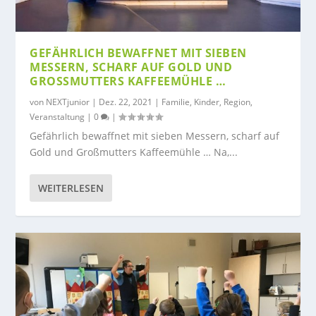
GEFÄHRLICH BEWAFFNET MIT SIEBEN
MESSERN, SCHARF AUF GOLD UND
GROSSMUTTERS KAFFEEMÜHLE …
von
NEXTjunior
|
Dez. 22, 2021
|
Familie
,
Kinder
,
Region
,
Veranstaltung
|
0
|
Gefährlich bewaffnet mit sieben Messern, scharf auf
Gold und Großmutters Kaffeemühle … Na,...
WEITERLESEN