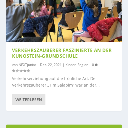
VERKEHRSZAUBERER FASZINIERTE AN DER
KUNOSTEIN-GRUNDSCHULE
von
NEXTjunior
|
Dez. 22, 2021
|
Kinder
,
Region
|
0
|
Verkehrserziehung auf die fröhliche Art: Der
Verkehrszauberer „Tim Salabim“ war an der...
WEITERLESEN