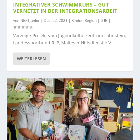
INTEGRATIVER SCHWIMMKURS – GUT
VERNETZT IN DER INTEGRATIONSARBEIT
von
NEXTjunior
|
Dez. 22, 2021
|
Kinder
,
Region
|
0
|
Vorzeige-Projekt vom Jugendkulturzentrum Lahnstein,
Landessportbund RLP, Malteser Hilfsdienst e.V....
WEITERLESEN